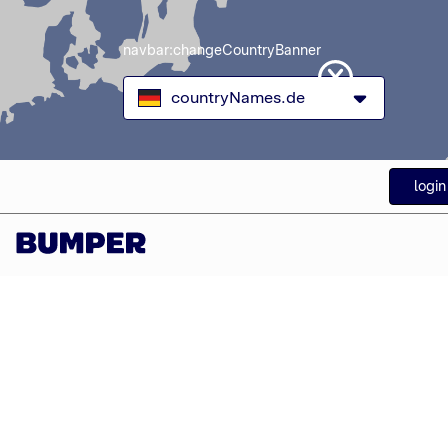
navbar:changeCountryBanner
countryNames.de
login