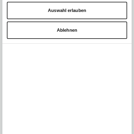
jedes Jahr
Auswahl erlauben
Ablehnen
7 Minuten
Eingespart pro Kunde durch Integrationen
35%
Steigerung der Bestellwerte