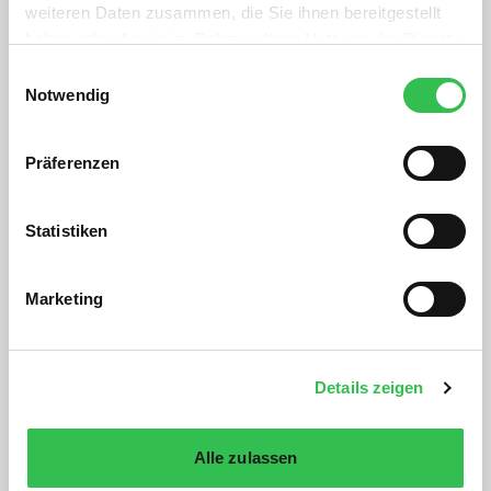
weiteren Daten zusammen, die Sie ihnen bereitgestellt
haben oder die sie im Rahmen Ihrer Nutzung der Dienste
gesammelt haben.
Einwilligungsauswahl
Notwendig
Präferenzen
90%
Statistiken
Würde zu einem Autohaus zurückkehren, das Bumper
anbietet
Marketing
Details zeigen
24k €
Alle zulassen
Eingespart an Transaktionsgebühren pro Standort