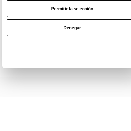
Permitir la selección
Denegar
common:bumper.number
common:bumper.support