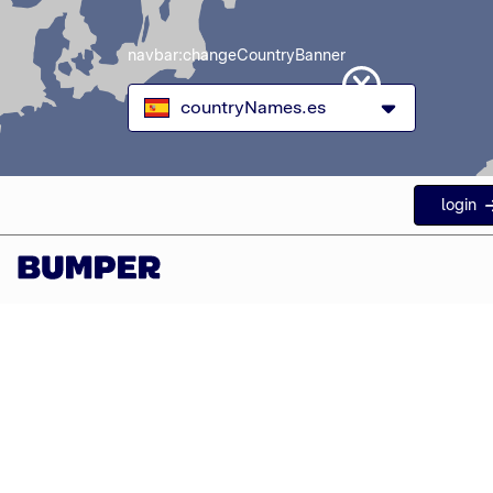
navbar:changeCountryBanner
countryNames.es
login