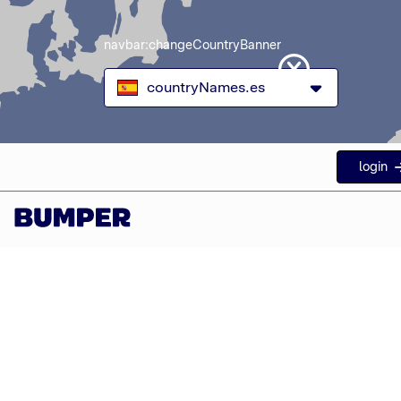
navbar:changeCountryBanner
countryNames.es
login