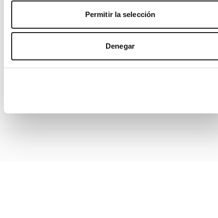
Permitir la selección
Denegar
common:bumper.number
common:bumper.support