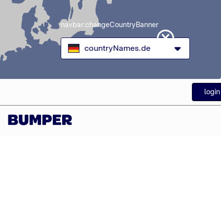
navbar:changeCountryBanner
countryNames.de
login