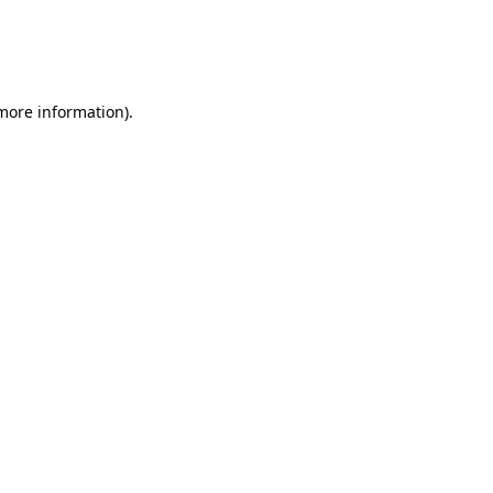
 more information)
.