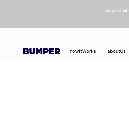
navbar:chan
howItWorks
aboutUs