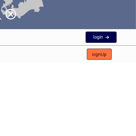
login
signUp